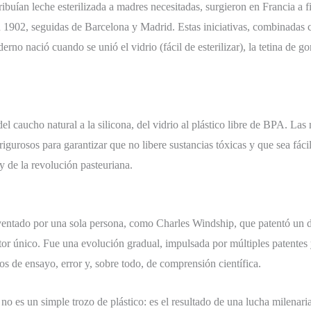
tribuían leche esterilizada a madres necesitadas, surgieron en Francia a
 1902, seguidas de Barcelona y Madrid. Estas iniciativas, combinadas 
rno nació cuando se unió el vidrio (fácil de esterilizar), la tetina de gom
el caucho natural a la silicona, del vidrio al plástico libre de BPA. La
igurosos para garantizar que no libere sustancias tóxicas y que sea fáci
y de la revolución pasteuriana.
inventado por una sola persona, como Charles Windship, que patentó un
tor único. Fue una evolución gradual, impulsada por múltiples patentes 
os de ensayo, error y, sobre todo, de comprensión científica.
o es un simple trozo de plástico: es el resultado de una lucha milenari