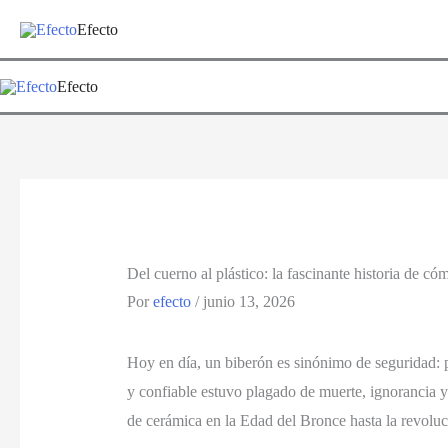
Ir
Efecto
al
contenido
Efecto
Del cuerno al plástico: la fascinante historia de c
Por
efecto
/
junio 13, 2026
Hoy en día, un biberón es sinónimo de seguridad: p
y confiable estuvo plagado de muerte, ignorancia y 
de cerámica en la Edad del Bronce hasta la revoluci