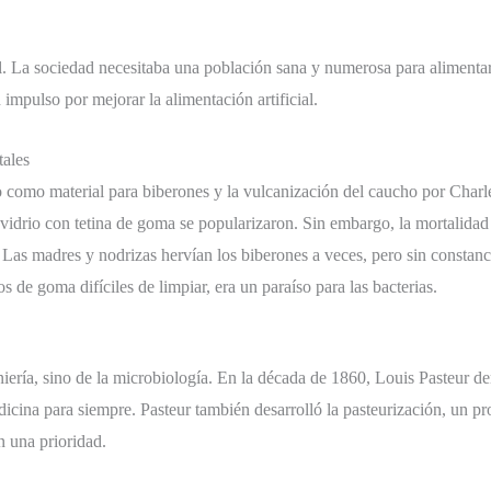
. La sociedad necesitaba una población sana y numerosa para alimentar l
mpulso por mejorar la alimentación artificial.
tales
io como material para biberones y la vulcanización del caucho por Charl
e vidrio con tetina de goma se popularizaron. Sin embargo, la mortalid
 Las madres y nodrizas hervían los biberones a veces, pero sin constanc
s de goma difíciles de limpiar, era un paraíso para las bacterias.
niería, sino de la microbiología. En la década de 1860, Louis Pasteur 
icina para siempre. Pasteur también desarrolló la pasteurización, un p
en una prioridad.