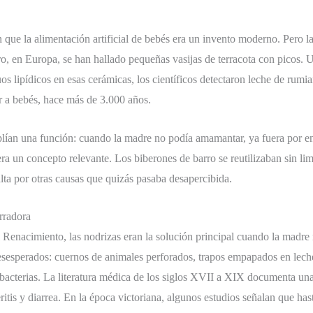
que la alimentación artificial de bebés era un invento moderno. Pero l
ro, en Europa, se han hallado pequeñas vasijas de terracota con picos.
os lipídicos en esas cerámicas, los científicos detectaron leche de rumia
r a bebés, hace más de 3.000 años.
plían una función: cuando la madre no podía amamantar, ya fuera por en
o era un concepto relevante. Los biberones de barro se reutilizaban sin 
 alta por otras causas que quizás pasaba desapercibida.
rradora
l Renacimiento, las nodrizas eran la solución principal cuando la madr
sesperados: cuernos de animales perforados, trapos empapados en leche, 
a bacterias. La literatura médica de los siglos XVII a XIX documenta una
ritis y diarrea. En la época victoriana, algunos estudios señalan que h