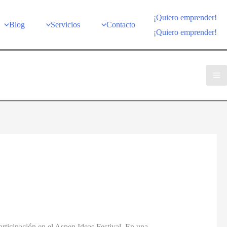
¡Quiero emprender!
Blog
Servicios
Contacto
¡Quiero emprender!
participación en el Aspen Ideas Festival. En una