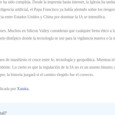
re ha sido compleja. Desde la imprenta hasta internet, la Iglesia ha tar
eligencia artificial, el Papa Francisco ya había alertado sobre los riesg
ia entre Estados Unidos y China por dominar la IA se intensifica.
ones. Muchos en Silicon Valley consideran que cualquier freno ético a l
rio distópico donde la tecnología se use para la vigilancia masiva o la
n de manifiesto el cruce entre fe, tecnología y geopolítica. Mientras el 
dente. Lo cierto es que la regulación de la IA no es un asunto binario; r
e, la historia juzgará si el camino elegido fue el correcto.
blicada por
Xataka
.
tal?