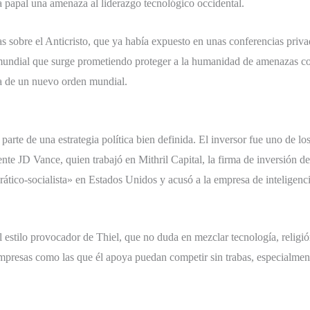
a papal una amenaza al liderazgo tecnológico occidental.
as sobre el Anticristo, que ya había expuesto en unas conferencias pri
 mundial que surge prometiendo proteger a la humanidad de amenazas co
ya de un nuevo orden mundial.
 parte de una estrategia política bien definida. El inversor fue uno de
ente JD Vance, quien trabajó en Mithril Capital, la firma de inversión d
tico-socialista» en Estados Unidos y acusó a la empresa de inteligencia
l estilo provocador de Thiel, que no duda en mezclar tecnología, religió
empresas como las que él apoya puedan competir sin trabas, especialment