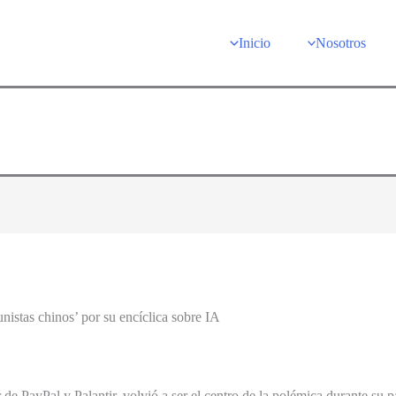
Inicio
Nosotros
unistas chinos’ por su encíclica sobre IA
 de PayPal y Palantir, volvió a ser el centro de la polémica durante su 