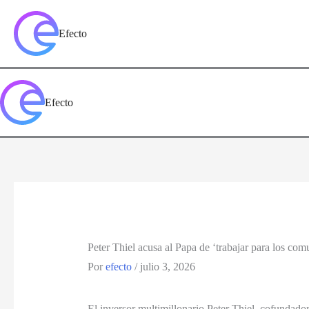
Ir
al
Efecto
contenido
Efecto
Peter Thiel acusa al Papa de ‘trabajar para los com
Por
efecto
/
julio 3, 2026
El inversor multimillonario Peter Thiel, cofundador