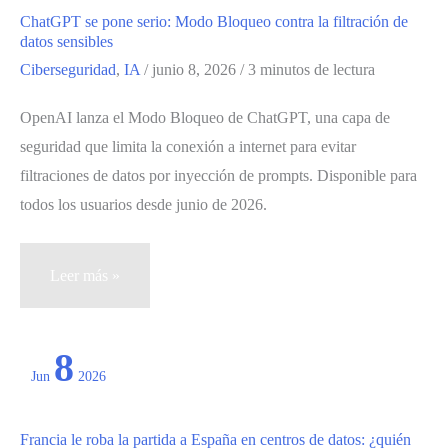
te
ChatGPT se pone serio: Modo Bloqueo contra la filtración de
bloquearon
datos sensibles
en
Ciberseguridad
,
IA
/
junio 8, 2026
/
3 minutos de lectura
iMessage
OpenAI lanza el Modo Bloqueo de ChatGPT, una capa de
seguridad que limita la conexión a internet para evitar
filtraciones de datos por inyección de prompts. Disponible para
todos los usuarios desde junio de 2026.
ChatGPT
Leer más »
se
pone
8
serio:
Jun
2026
Modo
Bloqueo
Francia le roba la partida a España en centros de datos: ¿quién