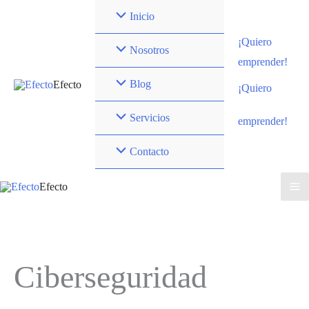
Ir
Inicio
al
¡Quiero
contenido
Nosotros
emprender!
Blog
Efecto
¡Quiero
Servicios
emprender!
Contacto
Efecto
Ciberseguridad