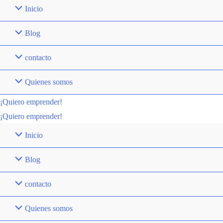
Inicio
centros
de
Blog
datos:
contacto
¿quién
gana,
Quienes somos
quién
pierde?
¡Quiero emprender!
¡Quiero emprender!
Inicio
Blog
contacto
Quienes somos