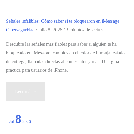
Señales infalibles: Cómo saber si te bloquearon en iMessage
Ciberseguridad
/
julio 8, 2026
/
3 minutos de lectura
Descubre las señales más fiables para saber si alguien te ha
bloqueado en iMessage: cambios en el color de burbuja, estado
de entrega, llamadas directas al contestador y más. Una guía
práctica para usuarios de iPhone.
Señales
Leer más »
infalibles:
Cómo
8
saber
Jul
2026
si