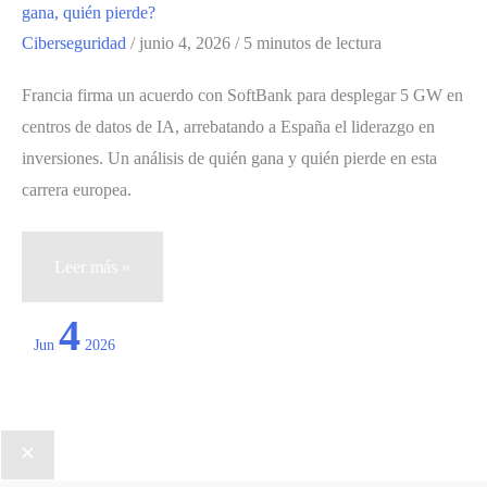
contra
gana, quién pierde?
la
Ciberseguridad
/
junio 4, 2026
/
5 minutos de lectura
filtración
de
Francia firma un acuerdo con SoftBank para desplegar 5 GW en
datos
centros de datos de IA, arrebatando a España el liderazgo en
sensibles
inversiones. Un análisis de quién gana y quién pierde en esta
carrera europea.
Francia
Leer más »
le
4
roba
Jun
2026
la
partida
a
España
en